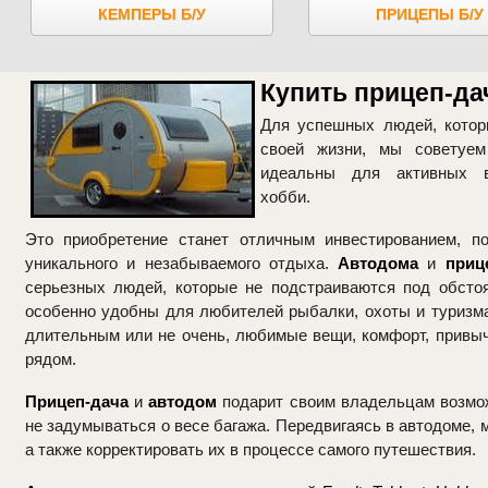
КЕМПЕРЫ Б/У
ПРИЦЕПЫ Б/У
Купить прицеп-дач
Для успешных людей, котор
своей жизни, мы совету
идеальны для активных 
хобби.
Это приобретение станет отличным инвестированием, п
уникального и незабываемого отдыха.
Автодома
и
приц
серьезных людей, которые не подстраиваются под обсто
особенно удобны для любителей рыбалки, охоты и туризма
длительным или не очень, любимые вещи, комфорт, привы
рядом.
Прицеп-дача
и
автодом
подарит своим владельцам возмож
не задумываться о весе багажа. Передвигаясь в автодоме,
а также корректировать их в процессе самого путешествия.