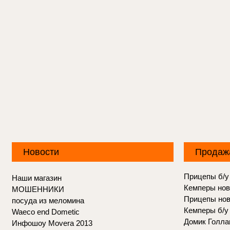
Новости
Продаж
Прицепы б/у
Наши магазин
Кемперы но
МОШЕННИКИ
Прицепы но
посуда из меломина
Кемперы б/у
Waeco end Dometic
Домик Голла
Инфошоу Movera 2013