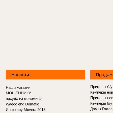
Новости
Продаж
Прицепы б/у
Наши магазин
Кемперы но
МОШЕННИКИ
Прицепы но
посуда из меломина
Кемперы б/у
Waeco end Dometic
Домик Голла
Инфошоу Movera 2013