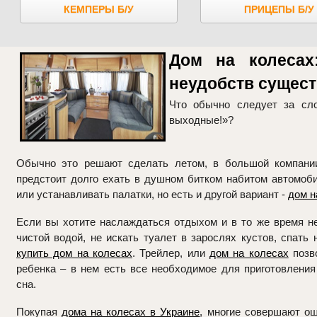
КЕМПЕРЫ Б/У
ПРИЦЕПЫ Б/У
Дом на колесах
неудобств сущест
Что обычно следует за сл
выхо
Обычно это решают сделать летом, в большой компании
предстоит долго ехать в душном битком набитом автомоби
или устанавливать палатки, но есть и другой вариант -
дом н
Если вы хотите наслаждаться отдыхом и в то же время не
чистой водой, не искать туалет в зарослях кустов, спать 
купить дом на колесах
. Трейлер, или
дом на колесах
позво
ребенка – в нем есть все необходимое для приготовления
сна.
Покупая
дома на колесах в Украине
, многие совершают о